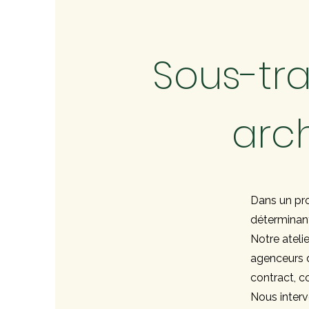
Sous-tra
arc
Dans un proj
déterminant
Notre ateli
agenceurs d
contract, c
Nous interv