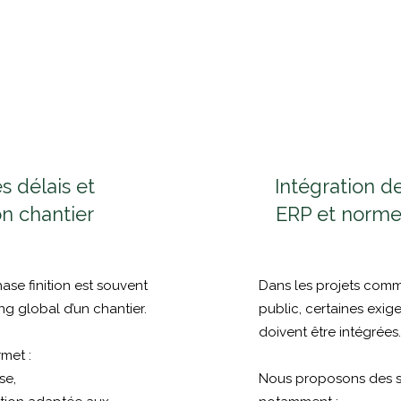
s délais et
Intégration d
on chantier
ERP et norme
se finition est souvent
Dans les projets com
ng global d’un chantier.
public, certaines exi
doivent être intégrées.
met :
se,
Nous proposons des s