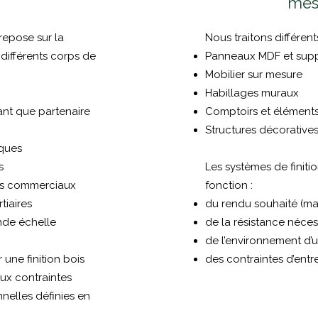
mes
 repose sur la
Nous traitons différent
 différents corps de
Panneaux MDF et supp
Mobilier sur mesure
Habillages muraux
ant que partenaire
Comptoirs et éléments
Structures décoratives
ques
s
Les systèmes de finiti
es commerciaux
fonction :
tiaires
du rendu souhaité (mat, 
nde échelle
de la résistance néces
de l’environnement d’ut
 une finition bois
des contraintes d’entre
x contraintes
nnelles définies en