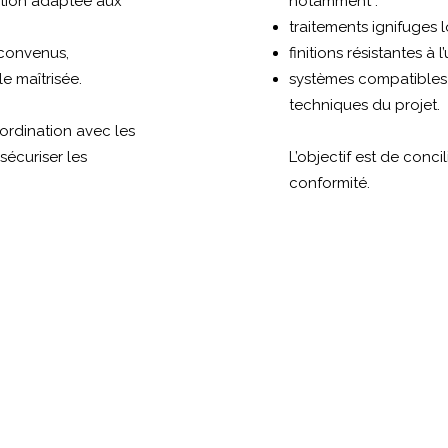
ption adaptée aux
notamment :
traitements ignifuges 
 convenus,
finitions résistantes à l
e maîtrisée.
systèmes compatibles
techniques du projet.
ordination avec les
sécuriser les
L’objectif est de conci
conformité.