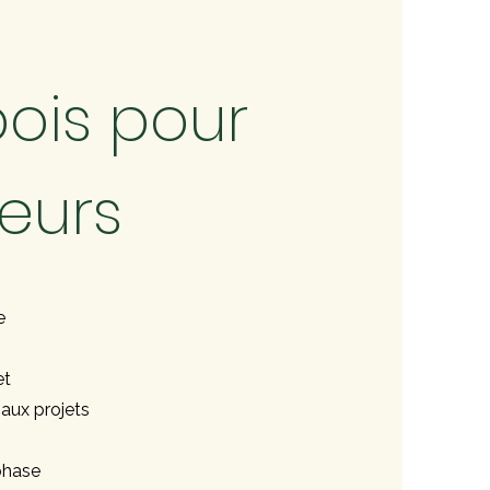
bois pour
eurs
e
et
 aux projets
phase