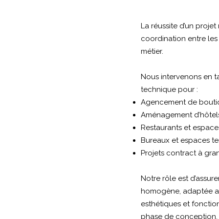
La réussite d’un projet
coordination entre les
métier.
Nous intervenons en t
technique pour :
Agencement de bouti
Aménagement d’hôtel
Restaurants et espac
Bureaux et espaces ter
Projets contract à gra
Notre rôle est d’assurer
homogène, adaptée au
esthétiques et fonctio
phase de conception.