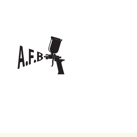
A.
F.
BOIS
Nos prestations
Vos besoins
Cont