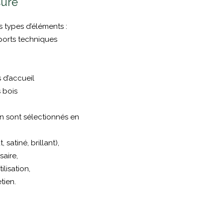
ure
s types d’éléments :
orts techniques
 d’accueil
 bois
on sont sélectionnés en
satiné, brillant),
saire,
ilisation,
tien.