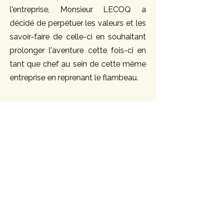
l'entreprise, Monsieur LECOQ a
décidé de perpétuer les valeurs et les
savoir-faire de celle-ci en souhaitant
prolonger l'aventure cette fois-ci en
tant que chef au sein de cette même
entreprise en reprenant le flambeau.
CONFIEZ-NOUS VOS
PROJETS
Forts d’un engagement à la
perfection et d’une culture du
résultat, nous sommes prêts à